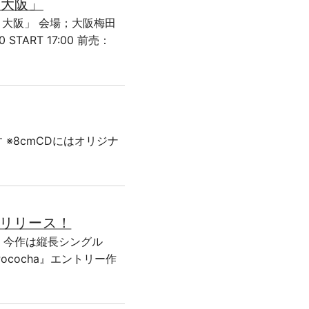
 大阪」
in 大阪」 会場；大阪梅田
 START 17:00 前売：
す ※8cmCDにはオリジナ
をリリース！
る。今作は縦長シングル
ococha』エントリー作