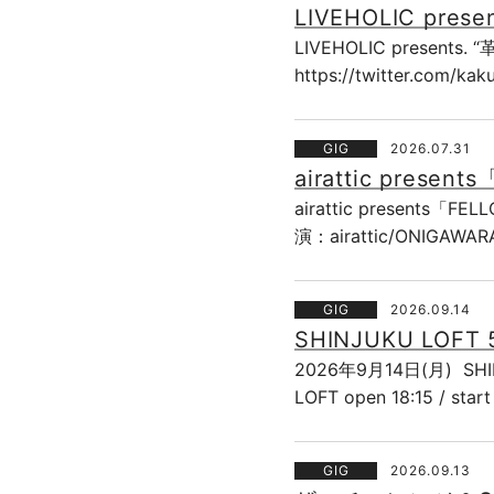
LIVEHOLIC pres
LIVEHOLIC presents
https://twitter.co
GIG
2026.07.31
airattic presen
airattic presents「F
演：airattic/ONIGAW
GIG
2026.09.14
SHINJUKU LOFT
2026年9月14日(月) SHI
LOFT open 18:15 / sta
GIG
2026.09.13