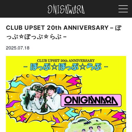
MEN
ONIGAWARA
CLUB UPSET 20th ANNIVERSARY – ぽ
っぷ☆ぽっぷ☆らぶ –
2025.07.18