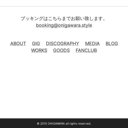
ブッキングはこちらまでお願い致します。
booking@onigawara.style
ABOUT
GIG
DISCOGRAPHY
MEDIA
BLOG
WORKS
GOODS
FANCLUB
© 2015 ONIGAWARA all rights reserved.